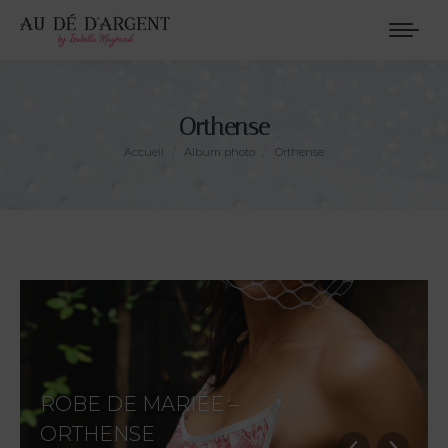
Orthense
Vous êtes ici :
Accueil
Album photo
Orthense
ROBE DE MARIÉE –
ORTHENSE