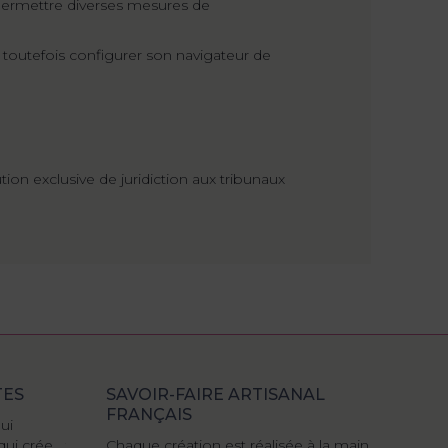
à permettre diverses mesures de
ut toutefois configurer son navigateur de
ibution exclusive de juridiction aux tribunaux
TES
SAVOIR-FAIRE ARTISANAL
FRANÇAIS
te, minutieuse,
Couturière très gentille et très à
Superbe re
 qu’agréable.
l’écoute. Elle a repris ma robe de
Chaque création est réalisée à la main
robe de me