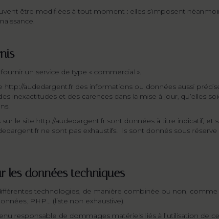
nt être modifiées à tout moment : elles s’imposent néanmoins à l’
naissance.
rnis
 fournir un service de type « commercial ».
ite http://audedargent.fr des informations ou données aussi préci
 inexactitudes et des carences dans la mise à jour, qu’elles soien
ons.
 le site http://audedargent.fr sont données à titre indicatif, et so
udedargent.fr ne sont pas exhaustifs. Ils sont donnés sous réserv
sur les données techniques
ser différentes technologies, de manière combinée ou non, comme
onnées, PHP… (liste non exhaustive).
enu responsable de dommages matériels liés à l’utilisation de celui