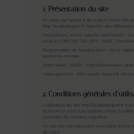
1. Présentation du site
En vertu de l’article 6 de la loi n° 2004-575 
http://audedargent.fr l’identité des différents
Propriétaire : Mme Isabelle MAYRAND – 5 rue
sous le n°390 952 745. APE : 1413Z. TVA in
Responsable de la publication : Mme Isa
personne morale.
Webmaster : AXEN – https://www.axen-grap
Hébergement : Infomaniak Network SA (rue 
2. Conditions générales d’utili
L’utilisation du site http://audedargent.fr im
d’utilisation sont susceptibles d’être modifi
consulter de manière régulière.
Ce site est normalement accessible à tout 
décidée.