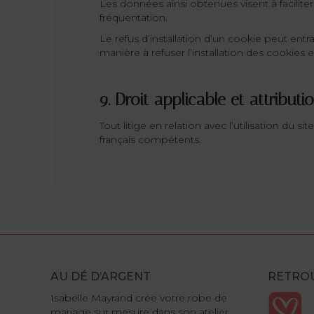
Les données ainsi obtenues visent à facilite
fréquentation.
Le refus d’installation d’un cookie peut entra
manière à refuser l’installation des cookies en
9. Droit applicable et attributi
Tout litige en relation avec l’utilisation du si
français compétents.
AU DÉ D’ARGENT
RETROU
des doigts de fée. Elle a
Isabelle Mayrand crée votre robe de
Isabelle est super !
ire de la robe de mes rêves
mariage sur mesure dans son atelier
Arrivée dans sa boutique stressée ca