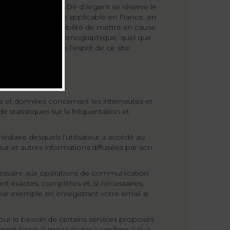
es utilisateurs. Au Dé d’Argent se réserve le
it à la législation applicable en France, en
 également la possibilité de mettre en cause
ieux, diffamant, ou pornographique, quel que
ne éditorial ou de l’esprit de ce site.
 et données concernant les internautes et
de statistiques sur la fréquentation et
ermédiaire desquels l’utilisateur a accédé au
sateur et autres informations diffusées par son
essaire aux opérations de communication
t exactes, complètes et, si nécessaires,
(par exemple en enregistrant votre email si
pour le besoin de certains services proposés
mment lorsqu’il procède par lui-même à leur