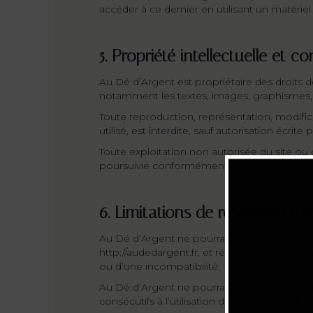
accéder à ce dernier en utilisant un matérie
5. Propriété intellectuelle et c
Au Dé d’Argent est propriétaire des droits de
notamment les textes, images, graphismes, vi
Toute reproduction, représentation, modific
utilisé, est interdite, sauf autorisation écrit
Toute exploitation non autorisée du site o
poursuivie conformément aux dispositions des
6. Limitations de responsabilit
Au Dé d’Argent ne pourra être responsable de
http://audedargent.fr, et résultant soit de l’
ou d’une incompatibilité.
Au Dé d’Argent ne pourra également être r
consécutifs à l’utilisation du site http://auded