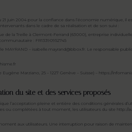
du 21 juin 2004 pour la confiance dans l’économie numérique, il est
 intervenants dans le cadre de sa réalisation et de son suivi :
 de la Treille à Clermont-Ferrand (63000), entreprise individue
tracommunautaire : FR13390952745
belle MAYRAND –
isabelle.mayrand@bbox.fr
. Le responsable publ
hisme.fr
Eugène Marziano, 25 – 1227 Genève – Suisse) – https://infoman
sation du site et des services proposés
plique l’acceptation pleine et entière des conditions générales d’ut
ées ou complétées à tout moment, les utilisateurs du site http://a
moment aux utilisateurs. Une interruption pour raison de mainte