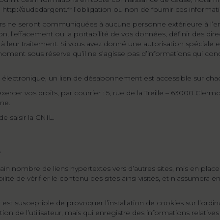
site http://audedargent.fr l’obligation ou non de fournir ces informat
urs ne seront communiquées à aucune personne extérieure à l’ent
n, l’effacement ou la portabilité de vos données, définir des direc
à leur traitement. Si vous avez donné une autorisation spéciale et
oment sous réserve qu’il ne s’agisse pas d’informations qui condi
r électronique, un lien de désabonnement est accessible sur cha
ercer vos droits, par courrier : 5, rue de la Treille – 63000 Cle
ne.
e saisir la CNIL.
tain nombre de liens hypertextes vers d’autres sites, mis en place
lité de vérifier le contenu des sites ainsi visités, et n’assumer
r est susceptible de provoquer l’installation de cookies sur l’ordina
ation de l’utilisateur, mais qui enregistre des informations relatives