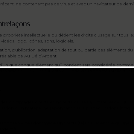
l récent, ne contenant pas de virus et avec un navigateur de derni
ontrefaçons
 propriété intellectuelle ou détient les droits d’usage sur tous le
déos, logo, icônes, sons, logiciels.
ation, publication, adaptation de tout ou partie des éléments du
e préalable de Au Dé d’Argent.
u d’un quelconque élément qu’il contient sera considérée comme 
 articles L.335-2 et suivants du Code de Propriété Intellectuell
é
s dommages directs et indirects causés au matériel de l’utilisate
utilisation d’un matériel ne répondant pas aux spécifications indiqu
esponsable des dommages indirects (tels par exemple qu’une p
argent.fr.