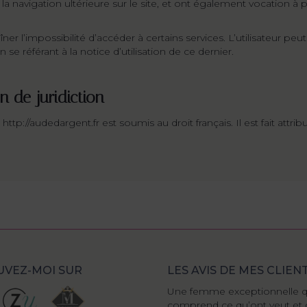
r la navigation ultérieure sur le site, et ont également vocation 
îner l’impossibilité d’accéder à certains services. L’utilisateur pe
 se référant à la notice d’utilisation de ce dernier.
on de juridiction
te http://audedargent.fr est soumis au droit français. Il est fait attr
VEZ-MOI SUR
LES AVIS DE MES CLIEN
Une femme exceptionnelle qui
Super créatrice ! Patien
r
comprend ce qu’ont veut et qui crée
très imaginative et plus