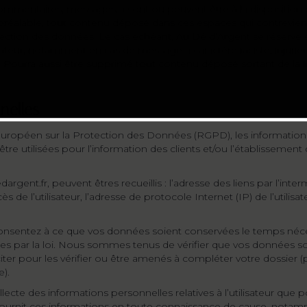
commentaires, messages…) sont ou peuvent être à la disposition d
éalable, tout contenu déposé dans ces espaces qui contreviendra
protection des données. Le cas échéant, Au Dé d’Argent se réserve
tilisateur, notamment en cas de message à caractère raciste, injur
). Pourra aussi être supprimé tout contenu déposé sortant de la lig
nelles
uropéen sur la Protection des Données (RGPD), les informations
être utilisées pour l’information des clients et/ou l’établissement 
dedargent.fr, peuvent êtres recueillis : l’adresse des liens par l’int
cès de l’utilisateur, l’adresse de protocole Internet (IP) de l’utili
onsentez à ce que vos données soient conservées le temps néc
s par la loi. Nous sommes tenus de vérifier que vos données son
citer pour les vérifier ou être amenés à compléter votre dossier 
e).
ecte des informations personnelles relatives à l’utilisateur que 
teur fournit ces informations en toute connaissance de cause, nota