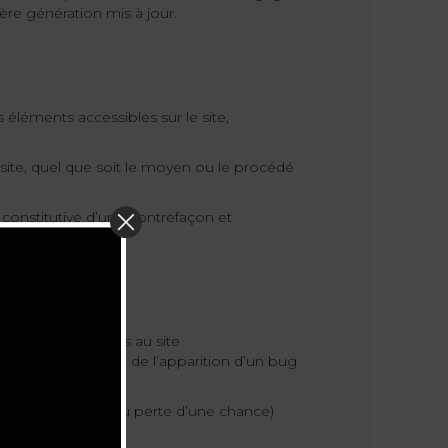
ère génération mis à jour.
s éléments accessibles sur le site,
 site, quel que soit le moyen ou le procédé
constitutive d’une contrefaçon et
e.
ur, lors de l’accès au site
ées au point 4, soit de l’apparition d’un bug
erte de marché ou perte d’une chance)