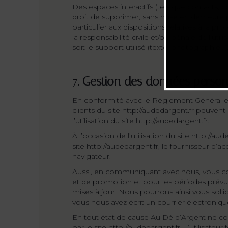
Des espaces interactifs (tels que contacts, 
droit de supprimer, sans mise en demeure pr
particulier aux dispositions relatives à la 
la responsabilité civile et/ou pénale de l’u
soit le support utilisé (texte, photographie…
7. Gestion des données person
En conformité avec le Règlement Général e
clients du site http://audedargent.fr peuvent 
l’utilisation du site http://audedargent.fr.
À l’occasion de l’utilisation du site http://au
site http://audedargent.fr, le fournisseur d’ac
navigateur.
Aussi, en communiquant avec nous, vous c
et de promotion et pour les périodes prévue
mises à jour. Nous pourrons ainsi vous solli
vous nous avez écrit un courrier électroniqu
En tout état de cause Au Dé d’Argent ne coll
par le site http://audedargent.fr. L’utilisa