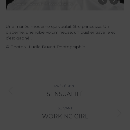
© Lucile Duvert Photographie
Une mariée moderne qui voulait être princesse. Un
diadème, une robe volumineuse, un bustier travaillé et
c’est gagné !
© Photos : Lucile Duvert Photographie
Navigation
PRÉCÉDENT
album
SENSUALITÉ
Album
précédent
:
SUIVANT
WORKING GIRL
Album
suivant
: